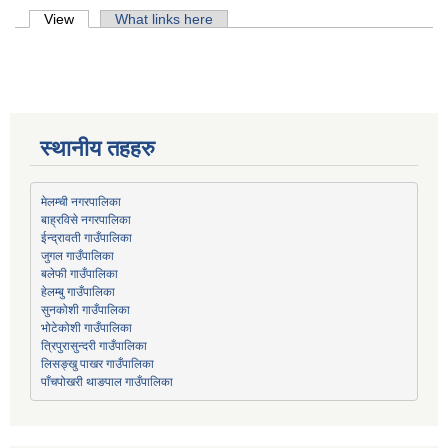
Primary tabs
View
(active tab)
What links here
स्थानीय तहहरु
मेलम्ची नगरपालिका
बाह्रविसे नगरपालिका
जुगल गाउँपालिका
हेलम्बु गाउँपालिका
भोटेकोशी गाउँपालिका
त्रिपुरासुन्दरी गाउँपालिका
लिसङ्खु पाखर गाउँपालिका
पाँचपोखरी थाङपाल गाउँपालिका