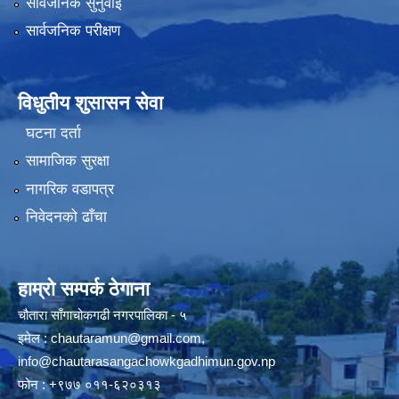
सार्वजनिक सुनुवाई
सार्वजनिक परीक्षण
विधुतीय शुसासन सेवा
घटना दर्ता
सामाजिक सुरक्षा
नागरिक वडापत्र
निवेदनको ढाँचा
हाम्रो सम्पर्क ठेगाना
चौतारा साँगाचोकगढी नगरपालिका - ५
इमेल :
chautaramun@gmail.com
,
info@chautarasangachowkgadhimun.gov.np
फोन : +९७७ ०११-६२०३१३